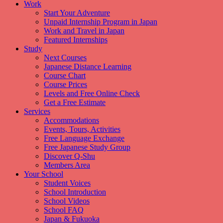
Work
Start Your Adventure
Unpaid Internship Program in Japan
Work and Travel in Japan
Featured Internships
Study
Next Courses
Japanese Distance Learning
Course Chart
Course Prices
Levels and Free Online Check
Get a Free Estimate
Services
Accommodations
Events, Tours, Activities
Free Language Exchange
Free Japanese Study Group
Discover Q-Shu
Members Area
Your School
Student Voices
School Introduction
School Videos
School FAQ
Japan & Fukuoka